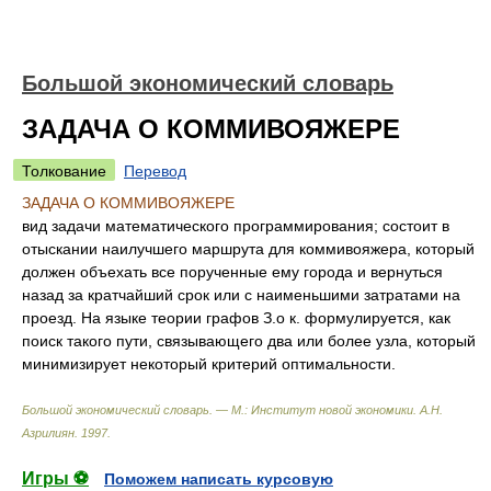
Большой экономический словарь
ЗАДАЧА О КОММИВОЯЖЕРЕ
Толкование
Перевод
ЗАДАЧА О КОММИВОЯЖЕРЕ
вид задачи математического программирования; состоит в
отыскании наилучшего маршрута для коммивояжера, который
должен объехать все порученные ему города и вернуться
назад за кратчайший срок или с наименьшими затратами на
проезд. На языке теории графов З.о к. формулируется, как
поиск такого пути, связывающего два или более узла, который
минимизирует некоторый критерий оптимальности.
Большой экономический словарь. — М.: Институт новой экономики
.
А.Н.
Азрилиян
.
1997
.
Игры ⚽
Поможем написать курсовую