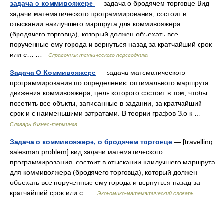
задача о коммивояжере
— задача о бродячем торговце Вид
задачи математического программирования, состоит в
отыскании наилучшего маршрута для коммивояжера
(бродячего торговца), который должен объехать все
порученные ему города и вернуться назад за кратчайший срок
или с… …
Справочник технического переводчика
Задача О Коммивояжере
— задача математического
программирования по определению оптимального маршрута
движения коммивояжера, цель которого состоит в том, чтобы
посетить все объкты, записанные в задании, за кратчайший
срок и с наименьшими затратами. В теории графов З.о к …
Словарь бизнес-терминов
Задача о коммивояжере, о бродячем торговце
— [travelling
salesman problem] вид задачи математического
программирования, состоит в отыскании наилучшего маршрута
для коммивояжера (бродячего торговца), который должен
объехать все порученные ему города и вернуться назад за
кратчайший срок или с …
Экономико-математический словарь