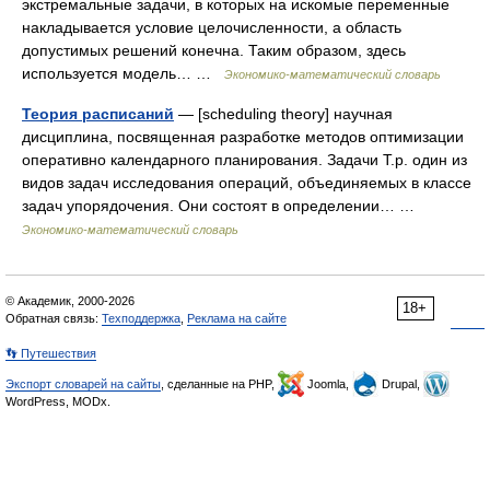
экстремальные задачи, в которых на искомые переменные
накладывается условие целочисленности, а область
допустимых решений конечна. Таким образом, здесь
используется модель… …
Экономико-математический словарь
Теория расписаний
— [schedu­ling theory] научная
дисциплина, посвященная разработке методов оптимизации
оперативно календарного планирования. Задачи Т.р. один из
видов задач исследования операций, объединяемых в классе
задач упорядочения. Они состоят в определении… …
Экономико-математический словарь
© Академик, 2000-2026
18+
Обратная связь:
Техподдержка
,
Реклама на сайте
👣 Путешествия
Экспорт словарей на сайты
, сделанные на PHP,
Joomla,
Drupal,
WordPress, MODx.