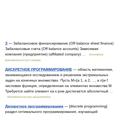
З
— Забалансовое финансирование (Оff balance sheet finance)
Забалансовые счета (Оff balance accounts) Зависимая
компания (предприятие) (affiliated company) …
Экономико-
математический словарь
ДИСКРЕТНОЕ ПРОГРАММИРОВАНИЕ
— область математики,
занимающаяся исследованием и решением экстремальных
задач на конечных множествах. Пусть М={а 1, а 2, ..., а п}и f
числовая функция, определенная на элементах множества М.
Требуется найти элемент на к ром достигается абсолютный …
Математическая энциклопедия
Дискретное программирование
— [discrete programming]
раздел оптимального программирования, изучающий