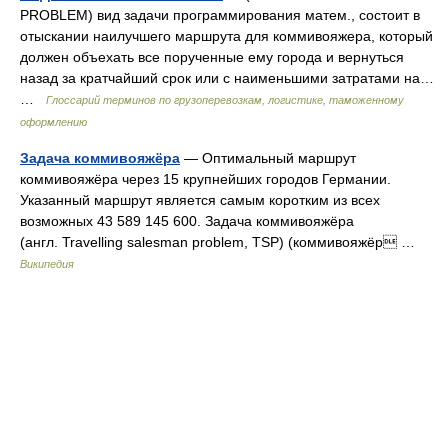
PROBLEM) вид задачи программирования матем., состоит в
отыскании наилучшего маршрута для коммивояжера, который
должен объехать все порученные ему города и вернуться
назад за кратчайший срок или с наименьшими затратами на…
…
Глоссарий терминов по грузоперевозкам, логистике, таможенному
оформлению
Задача коммивояжёра
— Оптимальный маршрут
коммивояжёра через 15 крупнейших городов Германии.
Указанный маршрут является самым коротким из всех
возможных 43 589 145 600. Задача коммивояжёра
(англ. Travelling salesman problem, TSP) (коммивояжёр …
Википедия